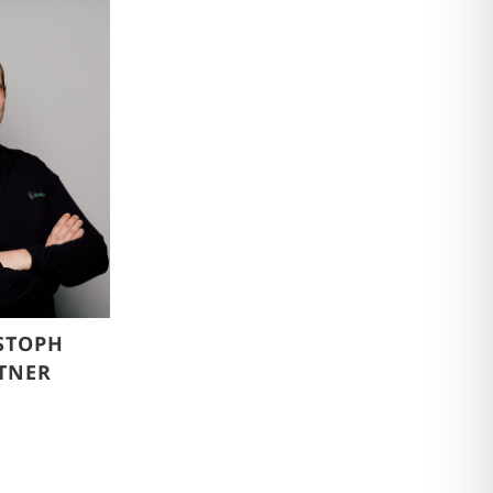
STOPH
TNER